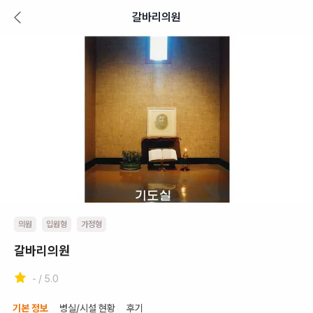
갈바리의원
의원
입원형
가정형
갈바리의원
- / 5.0
기본 정보
병실/시설 현황
후기