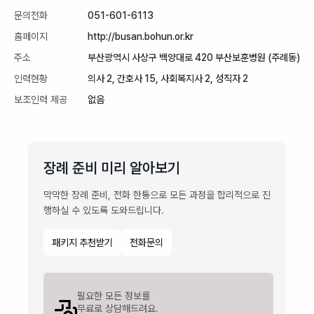
문의전화
051-601-6113
홈페이지
http://busan.bohun.or.kr
주소
부산광역시 사상구 백양대로 420 부산보훈병원 (주례동)
인력현황
의사 2, 간호사 15, 사회복지사 2, 성직자 2
보조인력 제공
없음
장례 준비 미리 알아보기
막막한 장례 준비, 전화 한통으로 모든 과정을 합리적으로 진
행하실 수 있도록 도와드립니다.
패키지 추천받기
전화문의
필요한 모든 정보를

무료로 상담해드려요.