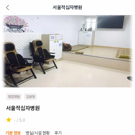
서울적십자병원
종합병원
입원형
서울적십자병원
- / 5.0
기본 정보
병실/시설 현황
후기