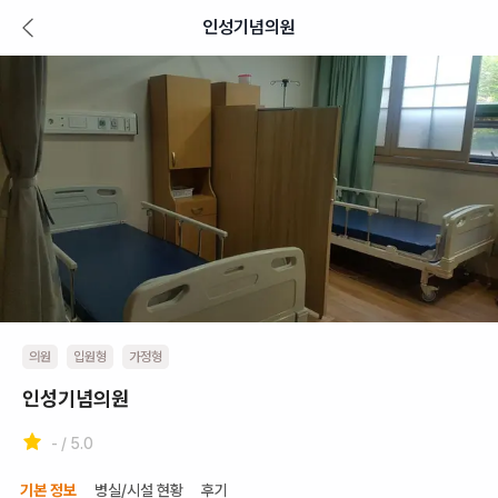
인성기념의원
의원
입원형
가정형
인성기념의원
- / 5.0
기본 정보
병실/시설 현황
후기