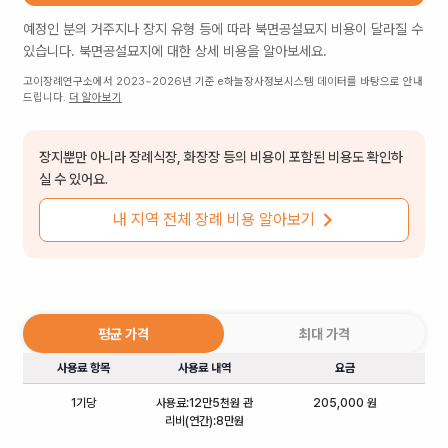
예정인 분의 거주지나 장지 유형 등에 따라
북면공설묘지
비용이 달라질 수
있습니다.
북면공설묘지
에 대한 상세 비용을 알아보세요.
고이장례연구소에서 2023~2026년 기준 e하늘장사정보시스템 데이터를 바탕으로 안내
드립니다.
더 알아보기
장지뿐만 아니라 장례식장, 화장장 등의 비용이 포함된 비용도 확인하
실 수 있어요.
내 지역 전체 장례 비용 알아보기
평균 가격
최대 가격
사용료 항목
사용료 내역
요금
1기당
사용료:12만5천원 관
205,000 원
리비(연간):8만원