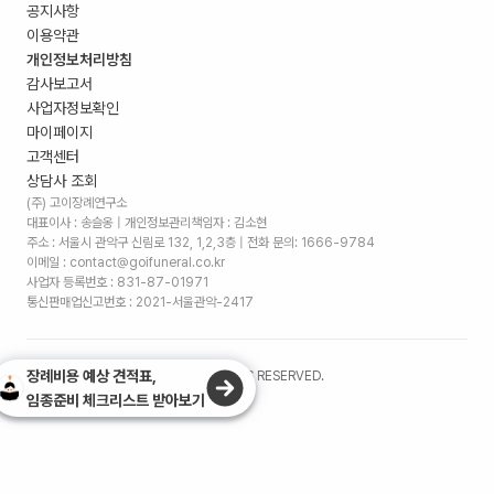
공지사항
이용약관
개인정보처리방침
감사보고서
사업자정보확인
마이페이지
고객센터
상담사 조회
(주) 고이장례연구소
대표이사 : 송슬옹 | 개인정보관리책임자 : 김소현
주소 :
서울시 관악구 신림로 132, 1,2,3층
| 전화 문의: 1666-9784
이메일 : contact@goifuneral.co.kr
사업자 등록번호 : 831-87-01971
통신판매업신고번호 : 2021-서울관악-2417
장례비용 예상 견적표,
©
2026
. (주)고이장례연구소 ALL RIGHTS RESERVED.
임종준비 체크리스트 받아보기