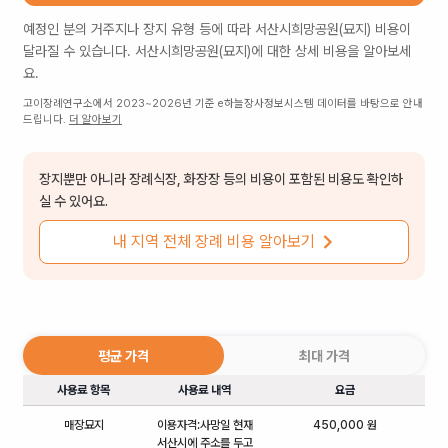
예정인 분의 거주지나 장지 유형 등에 따라
서산시희망공원(묘지)
비용이
달라질 수 있습니다.
서산시희망공원(묘지)
에 대한 상세 비용을 알아보세
요.
고이장례연구소에서 2023~2026년 기준 e하늘장사정보시스템 데이터를 바탕으로 안내
드립니다.
더 알아보기
장지뿐만 아니라 장례식장, 화장장 등의 비용이 포함된 비용도 확인하
실 수 있어요.
내 지역 전체 장례 비용 알아보기
평균 가격
최대 가격
사용료 항목
사용료 내역
요금
매장묘지
이용자격:사망일 현재
450,000 원
서산시에 주소를 두고