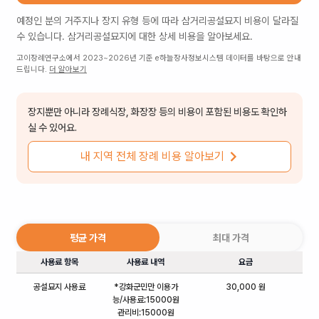
예정인 분의 거주지나 장지 유형 등에 따라
삼거리공설묘지
비용이 달라질
수 있습니다.
삼거리공설묘지
에 대한 상세 비용을 알아보세요.
고이장례연구소에서 2023~2026년 기준 e하늘장사정보시스템 데이터를 바탕으로 안내
드립니다.
더 알아보기
장지뿐만 아니라 장례식장, 화장장 등의 비용이 포함된 비용도 확인하
실 수 있어요.
내 지역 전체 장례 비용 알아보기
평균 가격
최대 가격
사용료 항목
사용료 내역
요금
공설묘지 사용료
*강화군민만 이용가
30,000 원
능/사용료:15000원
관리비:15000원