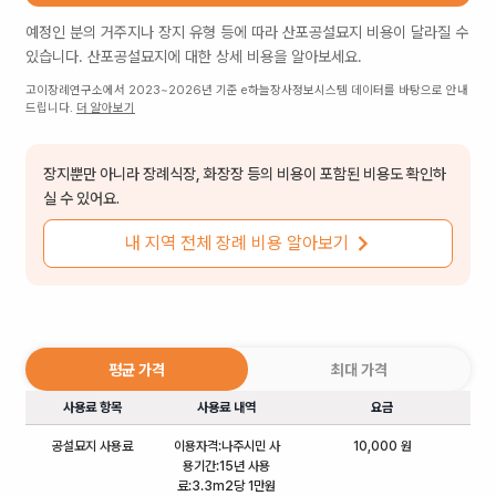
예정인 분의 거주지나 장지 유형 등에 따라
산포공설묘지
비용이 달라질 수
있습니다.
산포공설묘지
에 대한 상세 비용을 알아보세요.
고이장례연구소에서 2023~2026년 기준 e하늘장사정보시스템 데이터를 바탕으로 안내
드립니다.
더 알아보기
장지뿐만 아니라 장례식장, 화장장 등의 비용이 포함된 비용도 확인하
실 수 있어요.
내 지역 전체 장례 비용 알아보기
평균 가격
최대 가격
사용료 항목
사용료 내역
요금
공설묘지 사용료
이용자격:나주시민 사
10,000 원
용기간:15년 사용
료:3.3m2당 1만원