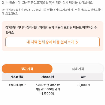
질 수 있습니다.
교산리공설묘지(별립산)
에 대한 상세 비용을 알아보세요.
고이장례연구소에서 2023~2026년 기준 e하늘장사정보시스템 데이터를 바탕으로 안내드립니
다.
더 알아보기
장지뿐만 아니라 장례식장, 화장장 등의 비용이 포함된 비용도 확인하실 수
있어요.
내 지역 전체 장례 비용 알아보기
평균 가격
최대 가격
사용료 항목
사용료 내역
요금
공설묘지 사용료
*강화군민만 이용가능/
30,000 원
사용료:15000원 관리
비:15000원