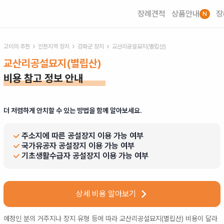
장례견적
상품안내
장
N
고이의 추천
인천
지역 장지
강화군
장지
교산리공설묘지(별립산)
교산리공설묘지(별립산)
비용 참고 정보 안내
더 저렴하게 안치할 수 있는 방법을 함께 알아보세요.
주소지에 따른 공설장지 이용 가능 여부
국가유공자 공설장지 이용 가능 여부
기초생활수급자 공설장지 이용 가능 여부
상세 비용 알아보기
예정인 분의 거주지나 장지 유형 등에 따라
교산리공설묘지(별립산)
비용이 달라