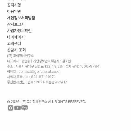
공지사항
이용약관
개인정보처리방침
감사보고서
사업자정보확인
마이페이지
고객센터
상담사 조회
(주) 고이장례연구소
대표이사 : 송슬옹 | 개인정보관리책임자 : 김소현
주소 :
서울시 관악구 신림로 132, 1,2,3층
| 전화 문의: 1666-9784
이메일 : contact@goifuneral.co.kr
사업자 등록번호 : 831-87-01971
통신판매업신고번호 : 2021-서울관악-2417
©
2026
. (주)고이장례연구소 ALL RIGHTS RESERVED.