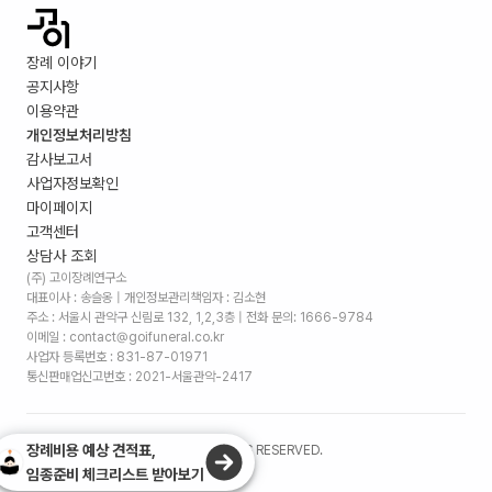
장례 이야기
공지사항
이용약관
개인정보처리방침
감사보고서
사업자정보확인
마이페이지
고객센터
상담사 조회
(주) 고이장례연구소
대표이사 : 송슬옹 | 개인정보관리책임자 : 김소현
주소 :
서울시 관악구 신림로 132, 1,2,3층
| 전화 문의: 1666-9784
이메일 : contact@goifuneral.co.kr
사업자 등록번호 : 831-87-01971
통신판매업신고번호 : 2021-서울관악-2417
장례비용 예상 견적표,
©
2026
. (주)고이장례연구소 ALL RIGHTS RESERVED.
임종준비 체크리스트 받아보기