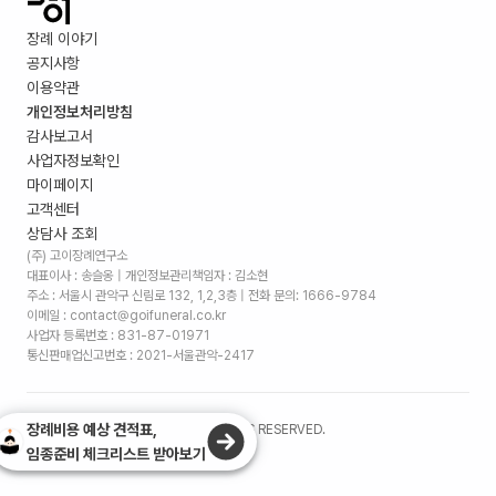
장례 이야기
공지사항
이용약관
개인정보처리방침
감사보고서
사업자정보확인
마이페이지
고객센터
상담사 조회
(주) 고이장례연구소
대표이사 : 송슬옹 | 개인정보관리책임자 : 김소현
주소 :
서울시 관악구 신림로 132, 1,2,3층
| 전화 문의: 1666-9784
이메일 : contact@goifuneral.co.kr
사업자 등록번호 : 831-87-01971
통신판매업신고번호 : 2021-서울관악-2417
장례비용 예상 견적표,
©
2026
. (주)고이장례연구소 ALL RIGHTS RESERVED.
임종준비 체크리스트 받아보기