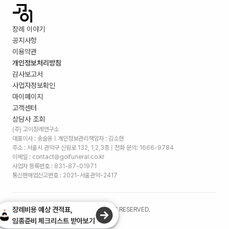
장례 이야기
공지사항
이용약관
개인정보처리방침
감사보고서
사업자정보확인
마이페이지
고객센터
상담사 조회
(주) 고이장례연구소
대표이사 : 송슬옹 | 개인정보관리책임자 : 김소현
주소 :
서울시 관악구 신림로 132, 1,2,3층
| 전화 문의: 1666-9784
이메일 : contact@goifuneral.co.kr
사업자 등록번호 : 831-87-01971
통신판매업신고번호 : 2021-서울관악-2417
장례비용 예상 견적표,
©
2026
. (주)고이장례연구소 ALL RIGHTS RESERVED.
임종준비 체크리스트 받아보기