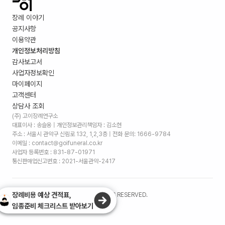
장례 이야기
공지사항
이용약관
개인정보처리방침
감사보고서
사업자정보확인
마이페이지
고객센터
상담사 조회
(주) 고이장례연구소
대표이사 : 송슬옹 | 개인정보관리책임자 : 김소현
주소 :
서울시 관악구 신림로 132, 1,2,3층
| 전화 문의: 1666-9784
이메일 : contact@goifuneral.co.kr
사업자 등록번호 : 831-87-01971
통신판매업신고번호 : 2021-서울관악-2417
장례비용 예상 견적표,
©
2026
. (주)고이장례연구소 ALL RIGHTS RESERVED.
임종준비 체크리스트 받아보기