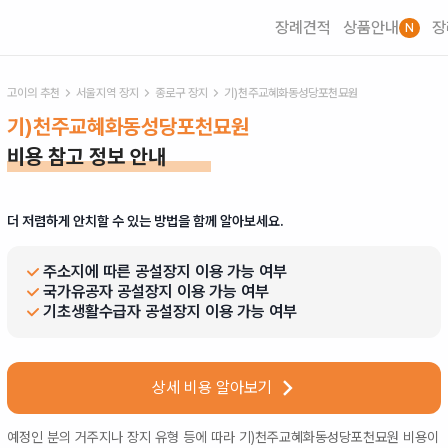
장례견적
상품안내
장
N
고이의 추천
서울
지역 장지
종로구
장지
기)천주교혜화동성당포천묘원
기)천주교혜화동성당포천묘원
비용 참고 정보 안내
더 저렴하게 안치할 수 있는 방법을 함께 알아보세요.
주소지에 따른 공설장지 이용 가능 여부
국가유공자 공설장지 이용 가능 여부
기초생활수급자 공설장지 이용 가능 여부
상세 비용 알아보기
예정인 분의 거주지나 장지 유형 등에 따라
기)천주교혜화동성당포천묘원
비용이