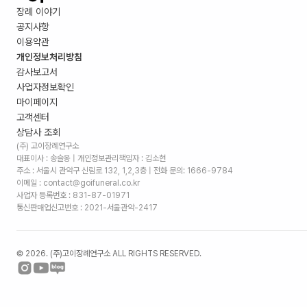
장례 이야기
공지사항
이용약관
개인정보처리방침
감사보고서
사업자정보확인
마이페이지
고객센터
상담사 조회
(주) 고이장례연구소
대표이사 : 송슬옹 | 개인정보관리책임자 : 김소현
주소 :
서울시 관악구 신림로 132, 1,2,3층
| 전화 문의: 1666-9784
이메일 : contact@goifuneral.co.kr
사업자 등록번호 : 831-87-01971
통신판매업신고번호 : 2021-서울관악-2417
©
2026
. (주)고이장례연구소 ALL RIGHTS RESERVED.