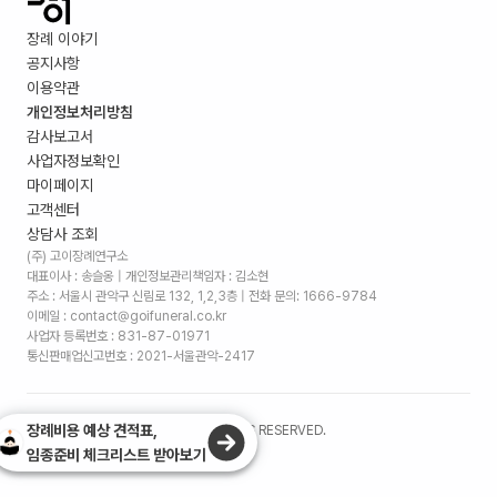
장례 이야기
공지사항
이용약관
개인정보처리방침
감사보고서
사업자정보확인
마이페이지
고객센터
상담사 조회
(주) 고이장례연구소
대표이사 : 송슬옹 | 개인정보관리책임자 : 김소현
주소 :
서울시 관악구 신림로 132, 1,2,3층
| 전화 문의: 1666-9784
이메일 : contact@goifuneral.co.kr
사업자 등록번호 : 831-87-01971
통신판매업신고번호 : 2021-서울관악-2417
장례비용 예상 견적표,
©
2026
. (주)고이장례연구소 ALL RIGHTS RESERVED.
임종준비 체크리스트 받아보기