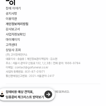
장례 이야기
공지사항
이용약관
개인정보처리방침
감사보고서
사업자정보확인
마이페이지
고객센터
상담사 조회
(주) 고이장례연구소
대표이사 : 송슬옹 | 개인정보관리책임자 : 김소현
주소 :
서울시 관악구 신림로 132, 1,2,3층
| 전화 문의: 1666-9784
이메일 : contact@goifuneral.co.kr
사업자 등록번호 : 831-87-01971
통신판매업신고번호 : 2021-서울관악-2417
장례비용 예상 견적표,
©
2026
. (주)고이장례연구소 ALL RIGHTS RESERVED.
임종준비 체크리스트 받아보기