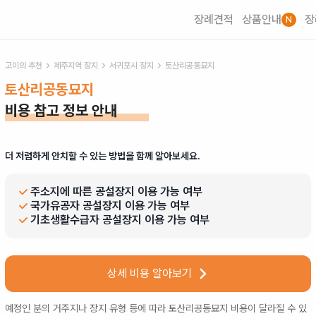
장례견적
상품안내
장
N
고이의 추천
제주
지역 장지
서귀포시
장지
토산리공동묘지
토산리공동묘지
비용 참고 정보 안내
더 저렴하게 안치할 수 있는 방법을 함께 알아보세요.
주소지에 따른 공설장지 이용 가능 여부
국가유공자 공설장지 이용 가능 여부
기초생활수급자 공설장지 이용 가능 여부
상세 비용 알아보기
예정인 분의 거주지나 장지 유형 등에 따라
토산리공동묘지
비용이 달라질 수 있