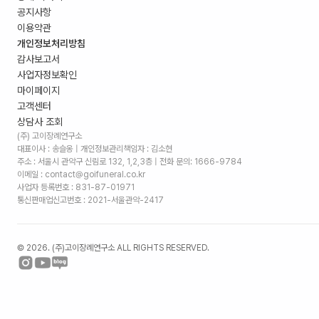
공지사항
이용약관
개인정보처리방침
감사보고서
사업자정보확인
마이페이지
고객센터
상담사 조회
(주) 고이장례연구소
대표이사 : 송슬옹 | 개인정보관리책임자 : 김소현
주소 :
서울시 관악구 신림로 132, 1,2,3층
| 전화 문의: 1666-9784
이메일 : contact@goifuneral.co.kr
사업자 등록번호 : 831-87-01971
통신판매업신고번호 : 2021-서울관악-2417
©
2026
. (주)고이장례연구소 ALL RIGHTS RESERVED.