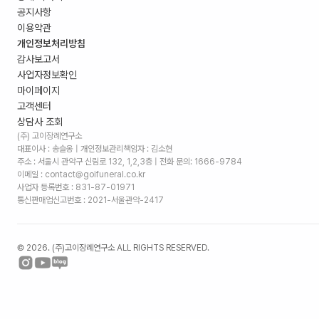
공지사항
이용약관
개인정보처리방침
감사보고서
사업자정보확인
마이페이지
고객센터
상담사 조회
(주) 고이장례연구소
대표이사 : 송슬옹 | 개인정보관리책임자 : 김소현
주소 :
서울시 관악구 신림로 132, 1,2,3층
| 전화 문의: 1666-9784
이메일 : contact@goifuneral.co.kr
사업자 등록번호 : 831-87-01971
통신판매업신고번호 : 2021-서울관악-2417
©
2026
. (주)고이장례연구소 ALL RIGHTS RESERVED.