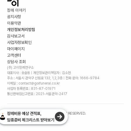
장례 이야기
공지사항
이용약관
개인정보처리방침
감사보고서
사업자정보확인
마이페이지
고객센터
상담사 조회
(주) 고이장례연구소
대표이사 : 송슬옹 | 개인정보관리책임자 : 김소현
주소 :
서울시 관악구 신림로 132, 1,2,3층
| 전화 문의: 1666-9784
이메일 : contact@goifuneral.co.kr
사업자 등록번호 : 831-87-01971
통신판매업신고번호 : 2021-서울관악-2417
장례비용 예상 견적표,
©
2026
. (주)고이장례연구소 ALL RIGHTS RESERVED.
임종준비 체크리스트 받아보기