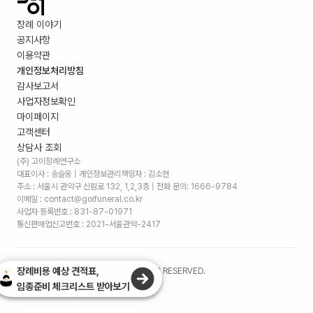
장례 이야기
공지사항
이용약관
개인정보처리방침
감사보고서
사업자정보확인
마이페이지
고객센터
상담사 조회
(주) 고이장례연구소
대표이사 : 송슬옹 | 개인정보관리책임자 : 김소현
주소 :
서울시 관악구 신림로 132, 1,2,3층
| 전화 문의: 1666-9784
이메일 : contact@goifuneral.co.kr
사업자 등록번호 : 831-87-01971
통신판매업신고번호 : 2021-서울관악-2417
장례비용 예상 견적표,
©
2026
. (주)고이장례연구소 ALL RIGHTS RESERVED.
임종준비 체크리스트 받아보기