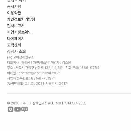
장례 이야기
공지사항
이용약관
개인정보처리방침
감사보고서
사업자정보확인
마이페이지
고객센터
상담사 조회
(주) 고이장례연구소
대표이사 : 송슬옹 | 개인정보관리책임자 : 김소현
주소 :
서울시 관악구 신림로 132, 1,2,3층
| 전화 문의: 1666-9784
이메일 : contact@goifuneral.co.kr
사업자 등록번호 : 831-87-01971
통신판매업신고번호 : 2021-서울관악-2417
©
2026
. (주)고이장례연구소 ALL RIGHTS RESERVED.