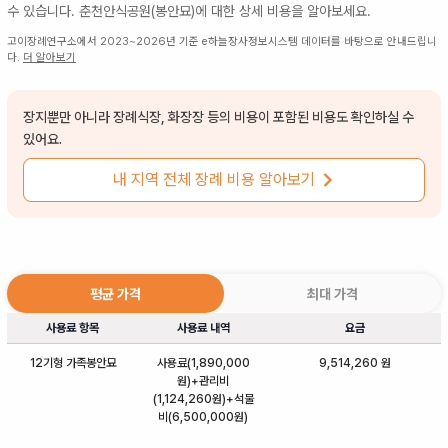
수 있습니다.
춘천안식공원(봉안묘)
에 대한 상세 비용을 알아보세요.
고이장례연구소에서 2023~2026년 기준 e하늘장사정보시스템 데이터를 바탕으로 안내드립니
다.
더 알아보기
장지뿐만 아니라 장례식장, 화장장 등의 비용이 포함된 비용도 확인하실 수
있어요.
내 지역 전체 장례 비용 알아보기
평균 가격
최대 가격
사용료 항목
사용료 내역
요금
12기형 가족봉안묘
사용료(1,890,000
9,514,260 원
원)+관리비
(1,124,260원)+석물
비(6,500,000원)