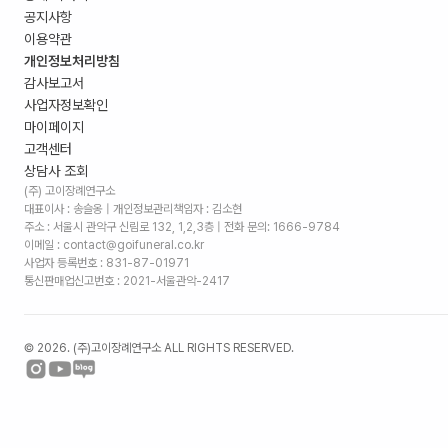
공지사항
이용약관
개인정보처리방침
감사보고서
사업자정보확인
마이페이지
고객센터
상담사 조회
(주) 고이장례연구소
대표이사 : 송슬옹 | 개인정보관리책임자 : 김소현
주소 :
서울시 관악구 신림로 132, 1,2,3층
| 전화 문의: 1666-9784
이메일 : contact@goifuneral.co.kr
사업자 등록번호 : 831-87-01971
통신판매업신고번호 : 2021-서울관악-2417
©
2026
. (주)고이장례연구소 ALL RIGHTS RESERVED.