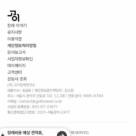
장례 이야기
공지사항
이용약관
개인정보처리방침
감사보고서
사업자정보확인
마이페이지
고객센터
상담사 조회
(주) 고이장례연구소
대표이사 : 송슬옹 | 개인정보관리책임자 : 김소현
주소 :
서울시 관악구 신림로 132, 1,2,3층
| 전화 문의: 1666-9784
이메일 : contact@goifuneral.co.kr
사업자 등록번호 : 831-87-01971
통신판매업신고번호 : 2021-서울관악-2417
장례비용 예상 견적표,
©
2026
. (주)고이장례연구소 ALL RIGHTS RESERVED.