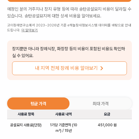
예정인 분의 거주지나 장지 유형 등에 따라
송탄공설묘지
비용이 달라질 수
있습니다.
송탄공설묘지
에 대한 상세 비용을 알아보세요.
고이장례연구소에서 2023~2026년 기준 e하늘장사정보시스템 데이터를 바탕으로 안내
드립니다.
더 알아보기
장지뿐만 아니라 장례식장, 화장장 등의 비용이 포함된 비용도 확인하
실 수 있어요.
내 지역 전체 장례 비용 알아보기
평균 가격
최대 가격
사용료 항목
사용료 내역
요금
공설묘지 사용료(단장)
1기당 기준면적 (10
451,000 원
㎡) / 15년