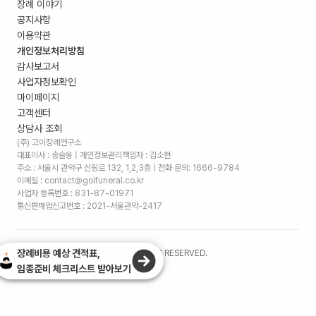
장례 이야기
공지사항
이용약관
개인정보처리방침
감사보고서
사업자정보확인
마이페이지
고객센터
상담사 조회
(주) 고이장례연구소
대표이사 : 송슬옹 | 개인정보관리책임자 : 김소현
주소 :
서울시 관악구 신림로 132, 1,2,3층
| 전화 문의: 1666-9784
이메일 : contact@goifuneral.co.kr
사업자 등록번호 : 831-87-01971
통신판매업신고번호 : 2021-서울관악-2417
장례비용 예상 견적표,
©
2026
. (주)고이장례연구소 ALL RIGHTS RESERVED.
임종준비 체크리스트 받아보기