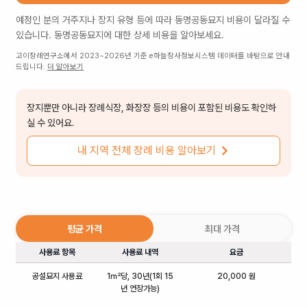
예정인 분의 거주지나 장지 유형 등에 따라
동명공동묘지
비용이 달라질 수
있습니다.
동명공동묘지
에 대한 상세 비용을 알아보세요.
고이장례연구소에서 2023~2026년 기준 e하늘장사정보시스템 데이터를 바탕으로 안내
드립니다.
더 알아보기
장지뿐만 아니라 장례식장, 화장장 등의 비용이 포함된 비용도 확인하
실 수 있어요.
내 지역 전체 장례 비용 알아보기
평균 가격
최대 가격
사용료 항목
사용료 내역
요금
공설묘지 사용료
1㎡당, 30년(1회 15
20,000 원
년 연장가능)