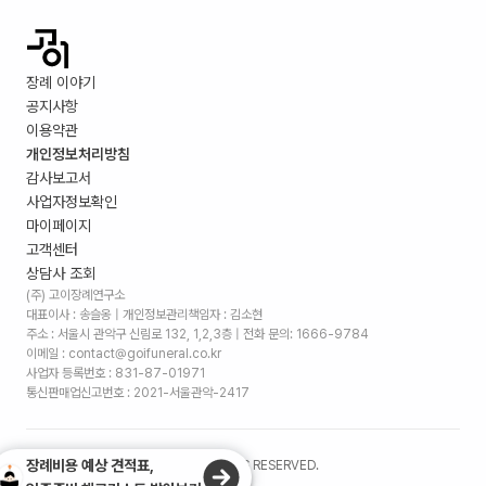
장례 이야기
공지사항
이용약관
개인정보처리방침
감사보고서
사업자정보확인
마이페이지
고객센터
상담사 조회
(주) 고이장례연구소
대표이사 : 송슬옹 | 개인정보관리책임자 : 김소현
주소 :
서울시 관악구 신림로 132, 1,2,3층
| 전화 문의: 1666-9784
이메일 : contact@goifuneral.co.kr
사업자 등록번호 : 831-87-01971
통신판매업신고번호 : 2021-서울관악-2417
장례비용 예상 견적표,
©
2026
. (주)고이장례연구소 ALL RIGHTS RESERVED.