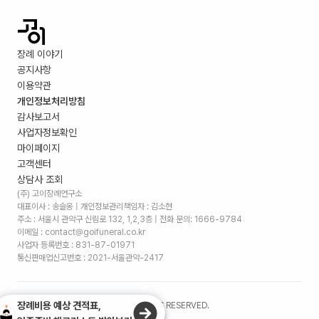
장례 이야기
공지사항
이용약관
개인정보처리방침
감사보고서
사업자정보확인
마이페이지
고객센터
상담사 조회
(주) 고이장례연구소
대표이사 : 송슬옹 | 개인정보관리책임자 : 김소현
주소 :
서울시 관악구 신림로 132, 1,2,3층
| 전화 문의: 1666-9784
이메일 : contact@goifuneral.co.kr
사업자 등록번호 : 831-87-01971
통신판매업신고번호 : 2021-서울관악-2417
장례비용 예상 견적표,
©
2026
. (주)고이장례연구소 ALL RIGHTS RESERVED.