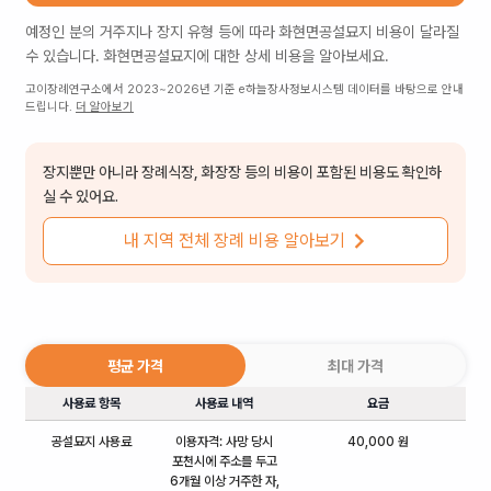
예정인 분의 거주지나 장지 유형 등에 따라
화현면공설묘지
비용이 달라질
수 있습니다.
화현면공설묘지
에 대한 상세 비용을 알아보세요.
고이장례연구소에서 2023~2026년 기준 e하늘장사정보시스템 데이터를 바탕으로 안내
드립니다.
더 알아보기
장지뿐만 아니라 장례식장, 화장장 등의 비용이 포함된 비용도 확인하
실 수 있어요.
내 지역 전체 장례 비용 알아보기
평균 가격
최대 가격
사용료 항목
사용료 내역
요금
공설묘지 사용료
이용자격: 사망 당시
40,000 원
포천시에 주소를 두고
6개월 이상 거주한 자,