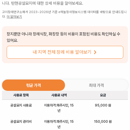
니다.
탄현공설묘지
에 대한 상세 비용을 알아보세요.
고이장례연구소에서 2023~2026년 기준 e하늘장사정보시스템 데이터를 바탕으로 안내드립니
다.
더 알아보기
장지뿐만 아니라 장례식장, 화장장 등의 비용이 포함된 비용도 확인하실 수
있어요.
내 지역 전체 장례 비용 알아보기
평균 가격
최대 가격
사용료 항목
사용료 내역
요금
공설묘지 사용료
이용자격:파주시민, 15
95,000 원
년
공설묘지 관리비
이용자격:파주시민, 15
150,000 원
년