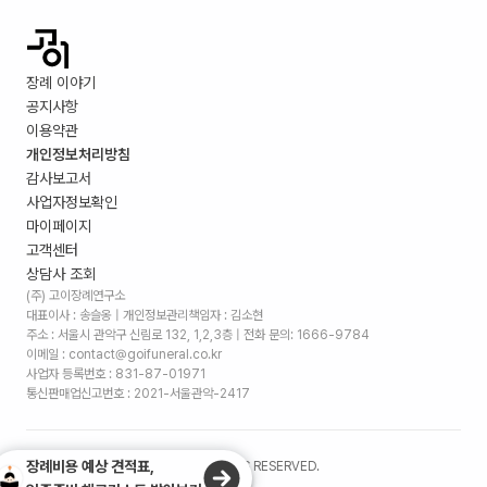
장례 이야기
공지사항
이용약관
개인정보처리방침
감사보고서
사업자정보확인
마이페이지
고객센터
상담사 조회
(주) 고이장례연구소
대표이사 : 송슬옹 | 개인정보관리책임자 : 김소현
주소 :
서울시 관악구 신림로 132, 1,2,3층
| 전화 문의: 1666-9784
이메일 : contact@goifuneral.co.kr
사업자 등록번호 : 831-87-01971
통신판매업신고번호 : 2021-서울관악-2417
장례비용 예상 견적표,
©
2026
. (주)고이장례연구소 ALL RIGHTS RESERVED.