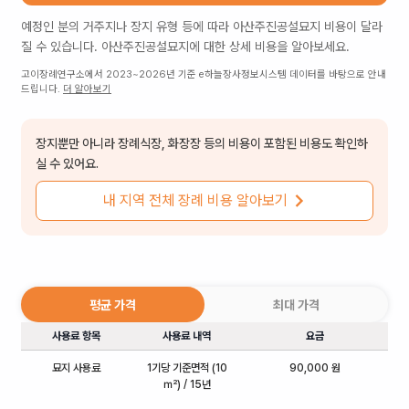
예정인 분의 거주지나 장지 유형 등에 따라
아산주진공설묘지
비용이 달라
질 수 있습니다.
아산주진공설묘지
에 대한 상세 비용을 알아보세요.
고이장례연구소에서 2023~2026년 기준 e하늘장사정보시스템 데이터를 바탕으로 안내
드립니다.
더 알아보기
장지뿐만 아니라 장례식장, 화장장 등의 비용이 포함된 비용도 확인하
실 수 있어요.
내 지역 전체 장례 비용 알아보기
평균 가격
최대 가격
사용료 항목
사용료 내역
요금
묘지 사용료
1기당 기준면적 (10
90,000 원
㎡) / 15년