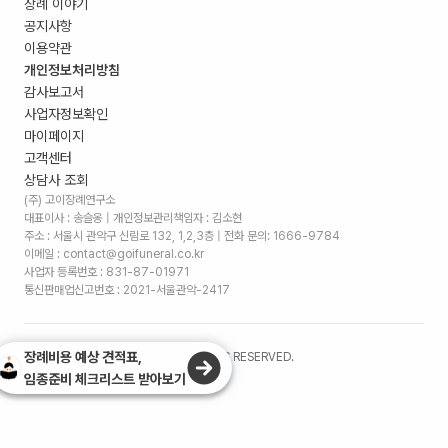
장례 이야기
공지사항
이용약관
개인정보처리방침
감사보고서
사업자정보확인
마이페이지
고객센터
상담사 조회
(주) 고이장례연구소
대표이사 : 송슬옹 | 개인정보관리책임자 : 김소현
주소 :
서울시 관악구 신림로 132, 1,2,3층
| 전화 문의: 1666-9784
이메일 : contact@goifuneral.co.kr
사업자 등록번호 : 831-87-01971
통신판매업신고번호 : 2021-서울관악-2417
장례비용 예상 견적표,
©
2026
. (주)고이장례연구소 ALL RIGHTS RESERVED.
임종준비 체크리스트 받아보기