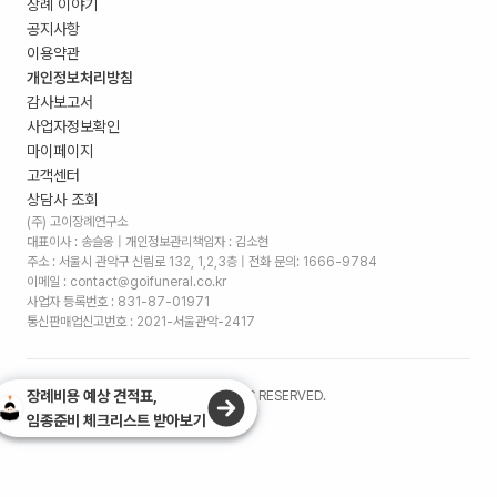
장례 이야기
공지사항
이용약관
개인정보처리방침
감사보고서
사업자정보확인
마이페이지
고객센터
상담사 조회
(주) 고이장례연구소
대표이사 : 송슬옹 | 개인정보관리책임자 : 김소현
주소 :
서울시 관악구 신림로 132, 1,2,3층
| 전화 문의: 1666-9784
이메일 : contact@goifuneral.co.kr
사업자 등록번호 : 831-87-01971
통신판매업신고번호 : 2021-서울관악-2417
장례비용 예상 견적표,
©
2026
. (주)고이장례연구소 ALL RIGHTS RESERVED.
임종준비 체크리스트 받아보기