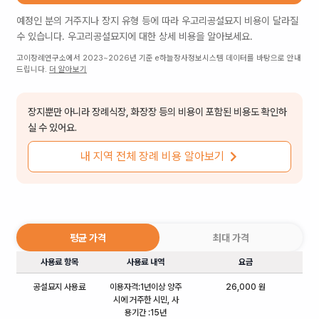
예정인 분의 거주지나 장지 유형 등에 따라
우고리공설묘지
비용이 달라질
수 있습니다.
우고리공설묘지
에 대한 상세 비용을 알아보세요.
고이장례연구소에서 2023~2026년 기준 e하늘장사정보시스템 데이터를 바탕으로 안내
드립니다.
더 알아보기
장지뿐만 아니라 장례식장, 화장장 등의 비용이 포함된 비용도 확인하
실 수 있어요.
내 지역 전체 장례 비용 알아보기
평균 가격
최대 가격
사용료 항목
사용료 내역
요금
공설묘지 사용료
이용자격:1년이상 양주
26,000 원
시에 거주한 시민, 사
용기간 :15년