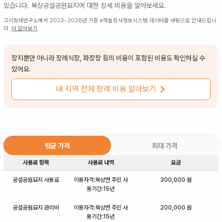
있습니다.
북상공설공원묘지
에 대한 상세 비용을 알아보세요.
고이장례연구소에서 2023~2026년 기준 e하늘장사정보시스템 데이터를 바탕으로 안내드립니
다.
더 알아보기
장지뿐만 아니라 장례식장, 화장장 등의 비용이 포함된 비용도 확인하실 수
있어요.
내 지역 전체 장례 비용 알아보기
평균 가격
최대 가격
사용료 항목
사용료 내역
요금
공설공원묘지 사용료
이용자격:북상면 주민 사
300,000 원
용기간:15년
공설공원묘지 관리비
이용자격:북상면 주민 사
200,000 원
용기간:15년