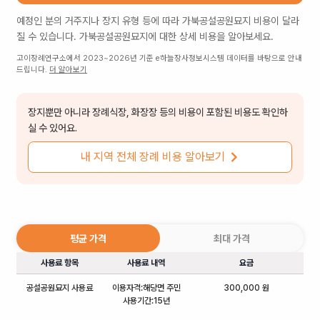
예정인 분의 거주지나 장지 유형 등에 따라
가북공설공원묘지
비용이 달라
질 수 있습니다.
가북공설공원묘지
에 대한 상세 비용을 알아보세요.
고이장례연구소에서 2023~2026년 기준 e하늘장사정보시스템 데이터를 바탕으로 안내
드립니다.
더 알아보기
장지뿐만 아니라 장례식장, 화장장 등의 비용이 포함된 비용도 확인하
실 수 있어요.
내 지역 전체 장례 비용 알아보기
평균 가격
최대 가격
사용료 항목
사용료 내역
요금
공설공원묘지 사용료
이용자격:해당면 주민
300,000 원
사용기간:15년