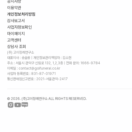
공지사항
이용약관
개인정보처리방침
감사보고서
사업자정보확인
마이페이지
고객센터
상담사 조회
(주) 고이장례연구소
대표이사 : 송슬옹 | 개인정보관리책임자 : 김소현
주소 :
서울시 관악구 신림로 132, 1,2,3층
| 전화 문의: 1666-9784
이메일 : contact@goifuneral.co.kr
사업자 등록번호 : 831-87-01971
통신판매업신고번호 : 2021-서울관악-2417
©
2026
. (주)고이장례연구소 ALL RIGHTS RESERVED.