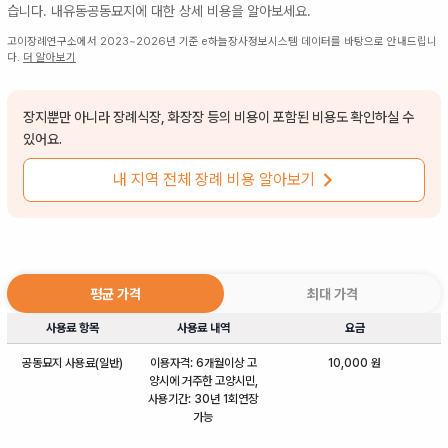
습니다.
내유동공동묘지
에 대한 상세 비용을 알아보세요.
고이장례연구소에서 2023~2026년 기준 e하늘장사정보시스템 데이터를 바탕으로 안내드립니
다.
더 알아보기
장지뿐만 아니라 장례식장, 화장장 등의 비용이 포함된 비용도 확인하실 수
있어요.
내 지역 전체 장례 비용 알아보기
평균 가격
최대 가격
사용료 항목
사용료 내역
요금
공동묘지 사용료(일반)
이용자격: 6개월이상 고
10,000 원
양시에 거주한 고양시민,
사용기간: 30년 1회연장
가능