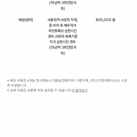
(15년씩 3회연장가
능)
매장(관외)
사용자격:사망자 직계,
800,000 원
존.비속 및 배우자가
주민등록상 순천시인
경우,사망자 등록기준
지가 순천시인 경우
(15년씩 3회연장가
능)
※ 예상 비용은 e하늘 장사정보시스템(보건복지부) 기준이며, (주)고이장례연구소는 시설
과 무관합니다.
※ 실제 비용은 상황에 따라 달라질 수 있습니다.
더 알아보기