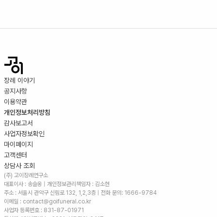
장례 이야기
공지사항
이용약관
개인정보처리방침
감사보고서
사업자정보확인
마이페이지
고객센터
상담사 조회
(주) 고이장례연구소
대표이사 : 송슬옹 | 개인정보관리책임자 : 김소현
주소 :
서울시 관악구 신림로 132, 1,2,3층
| 전화 문의: 1666-9784
이메일 : contact@goifuneral.co.kr
사업자 등록번호 : 831-87-01971