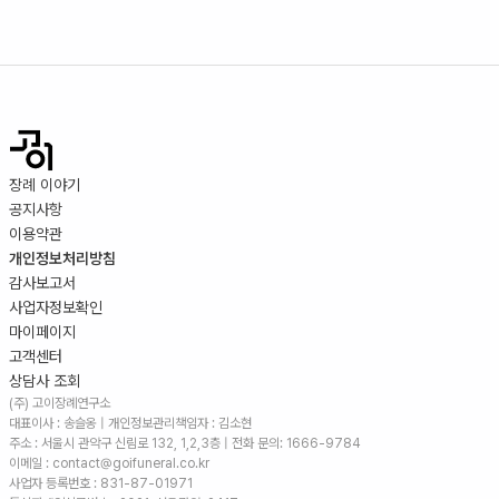
장례 이야기
공지사항
이용약관
개인정보처리방침
감사보고서
사업자정보확인
마이페이지
고객센터
상담사 조회
(주) 고이장례연구소
대표이사 : 송슬옹 | 개인정보관리책임자 : 김소현
주소 :
서울시 관악구 신림로 132, 1,2,3층
| 전화 문의: 1666-9784
이메일 : contact@goifuneral.co.kr
사업자 등록번호 : 831-87-01971