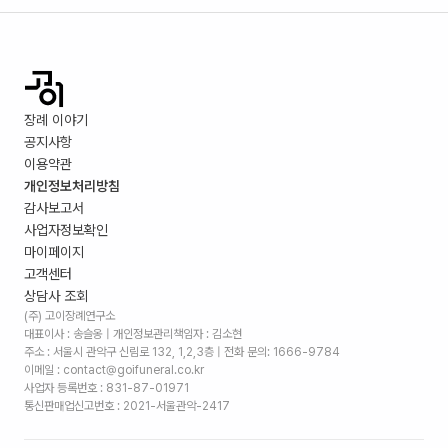
장례 이야기
공지사항
이용약관
개인정보처리방침
감사보고서
사업자정보확인
마이페이지
고객센터
상담사 조회
(주) 고이장례연구소
대표이사 : 송슬옹 | 개인정보관리책임자 : 김소현
주소 :
서울시 관악구 신림로 132, 1,2,3층
| 전화 문의: 1666-9784
이메일 : contact@goifuneral.co.kr
사업자 등록번호 : 831-87-01971
통신판매업신고번호 : 2021-서울관악-2417