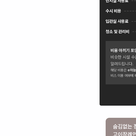
안치실 사용료
수시 비용
입관실 사용료
청소 및 관리비
비용 아끼기 포
비슷한 시설 수
알려드립니다.
해당 비용은
e하늘
비스 이용 여부에 
숨김없는 
고이장례