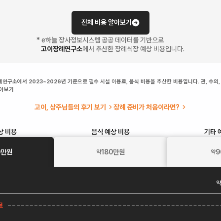
전체 비용 알아보기
* e하늘 장사정보시스템 공공 데이터를 기반으로
고이장례연구소
에서 추산한 장례식장 예상 비용입니다.
연구소에서 2023~2026년 기준으로 필수 시설 이용료, 음식 비용을 추산한 비용입니다. 관, 수의,
알아보기
고이, 상주님들의 후기 보기
장례 준비가 처음이라면?
상 비용
음식
예상 비용
기타
0
만원
180
만원
9
약
약
약
료