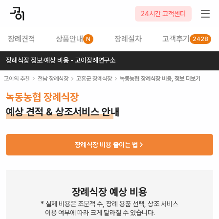
24시간 고객센터
장례견적
상품안내
장례절차
고객후기
N
2428
장례식장 정보·예상 비용 - 고이장례연구소
고이의 추천
전남
장례식장
고흥군
장례식장
녹동농협 장례식장
비용, 정보 더보기
녹동농협 장례식장
예상 견적 & 상조서비스 안내
장례식장 비용 줄이는 법
장례식장 예상 비용
* 실제 비용은 조문객 수, 장례 용품 선택, 상조 서비스
이용 여부에 따라 크게 달라질 수 있습니다.