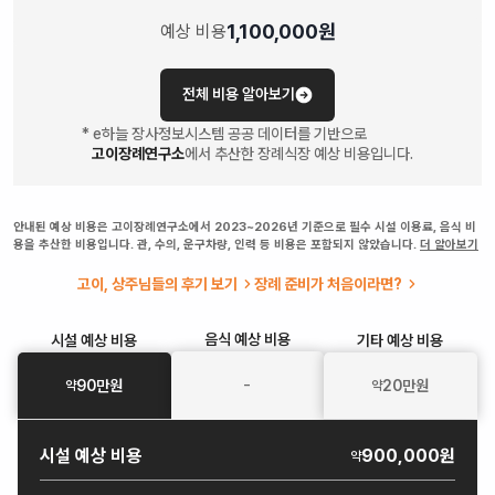
1,100,000
원
예상 비용
전체 비용 알아보기
* e하늘 장사정보시스템 공공 데이터를 기반으로
고이장례연구소
에서 추산한 장례식장 예상 비용입니다.
안내된 예상 비용은 고이장례연구소에서 2023~2026년 기준으로 필수 시설 이용료, 음식 비
용을 추산한 비용입니다. 관, 수의, 운구차량, 인력 등 비용은 포함되지 않았습니다.
더 알아보기
고이, 상주님들의 후기 보기
장례 준비가 처음이라면?
음식
예상 비용
시설
예상 비용
기타
예상 비용
-
90
만원
20
만원
약
약
시설
예상 비용
900,000원
약