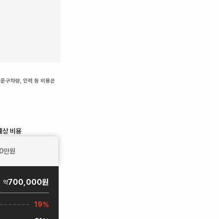
 운구차량, 인력 등 비용은
예상 비용
0
만원
700,000원
약
19%