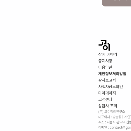
장례 이야기
공지사항
이용약관
개인정보처리방침
감사보고서
사업자정보확인
마이페이지
고객센터
상담사 조회
(주) 고이장례연구소
대표이사 : 송슬옹 | 개
주소 :
서울시 관악구 신림로
이메일 : contact@goif