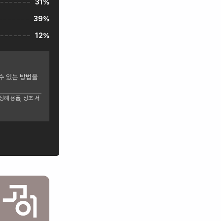
31%
39%
12%
수 있는 방법을
례 용품, 상조 서