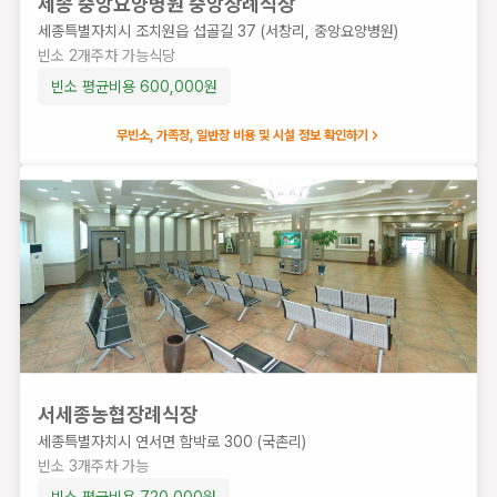
세종 중앙요양병원 중앙장례식장
세종특별자치시 조치원읍 섭골길 37 (서창리, 중앙요양병원)
빈소
2
개
주차 가능
식당
빈소 평균비용
600,000
원
세종 중앙요양병원 중앙장례식장
무빈소, 가족장, 일반장 비용 및 시설 정보 확인하기
세
종
특
별
자
치
시
조
치
원
읍
서세종농협장례식장
섭
세종특별자치시 연서면 함박로 300 (국촌리)
골
빈소
3
개
주차 가능
길