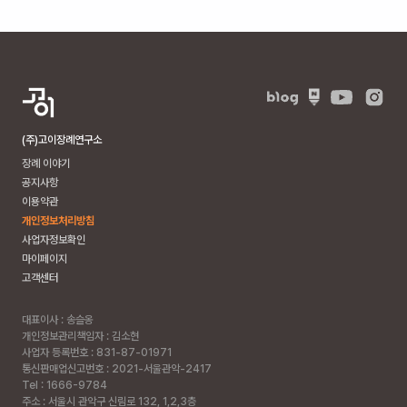
(주)고이장례연구소
장례 이야기
공지사항
이용약관
개인정보처리방침
서세종농협장례식장
사업자정보확인
마이페이지
세종
고객센터
특별
자치
대표이사 : 송슬옹
시
개인정보관리책임자 : 김소현
연서
사업자 등록번호 : 831-87-01971
면
통신판매업신고번호 : 2021-서울관악-2417
함박
Tel : 1666-9784
로
주소 :
서울시 관악구 신림로 132, 1,2,3층