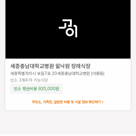
빈소 평균
비용
600,000
원
세종충남대학교병원 쉴낙원 장례식장
세종특별자치시 보듬7로 20세종충남대학교병원 (아름동)
빈소
3
개
주차 가능
식당
빈소 평균비용
920,000
원
무빈소, 가족장, 일반장 비용 및 시설 정보 확인하기