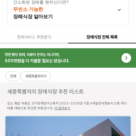
간소화된 장례를 원하신다면?
무빈소 가능한
장례식장 알아보기
장례서비스 추천받기
장례식장 전체 목록
한마음효장례식장
세
한번 뿐인 장례, 비용이 전부는 아니지만,
종
500만원을 더 지불할 필요는 없습니다.
특
별
전체
세종특별자치시
자
치
시
세종특별자치 장례식장
추천 리스트
조
치
빈소 평균 비용은 고이장례연구소에서 2023~2026년 기준 e하늘장사정보시스템 데이
터를 바탕으로 추산한 비용입니다.
더 알아보기
원
읍
금
이