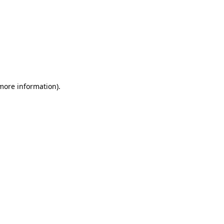
 more information)
.