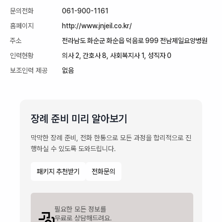
문의전화
061-900-1161
홈페이지
http://www.jnjeil.co.kr/
주소
전라남도 화순군 화순읍 덕음로 999 전남제일요양병원
인력현황
의사 2, 간호사 8, 사회복지사 1, 성직자 0
보조인력 제공
없음
장례 준비 미리 알아보기
막막한 장례 준비, 전화 한통으로 모든 과정을 합리적으로 진
행하실 수 있도록 도와드립니다.
패키지 추천받기
전화문의
필요한 모든 정보를

무료로 상담해드려요.