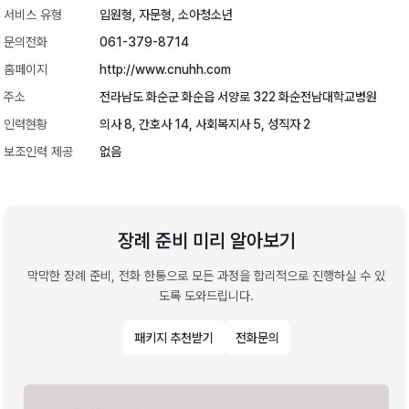
서비스 유형
입원형,
자문형,
소아청소년
문의전화
061-379-8714
홈페이지
http://www.cnuhh.com
주소
전라남도 화순군 화순읍 서양로 322 화순전남대학교병원
인력현황
의사 8, 간호사 14, 사회복지사 5, 성직자 2
보조인력 제공
없음
장례 준비 미리 알아보기
막막한 장례 준비, 전화 한통으로 모든 과정을 합리적으로 진행하실 수 있
도록 도와드립니다.
패키지 추천받기
전화문의