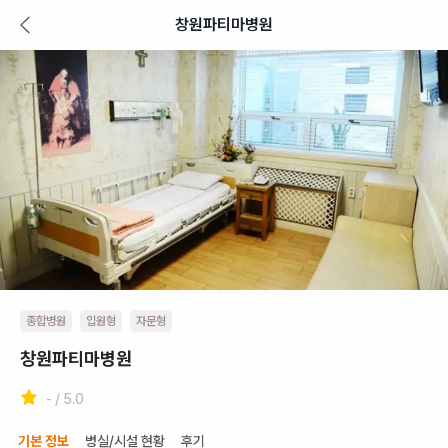
창원파티마병원
종합병원
입원형
자문형
창원파티마병원
- / 5.0
기본 정보
병실/시설 현황
후기