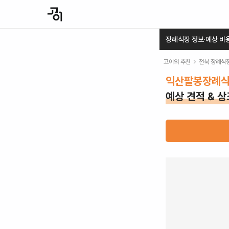
장례식장 정보·예상 비
고이의 추천
전북
장례식
익산팔봉장례
예상 견적 & 