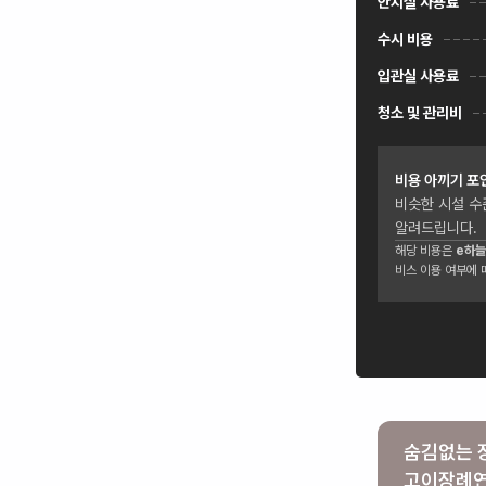
안치실 사용료
수시 비용
입관실 사용료
청소 및 관리비
비용 아끼기 포
비슷한 시설 수
알려드립니다.
해당 비용은
e하늘
비스 이용 여부에 
숨김없는 
고이장례