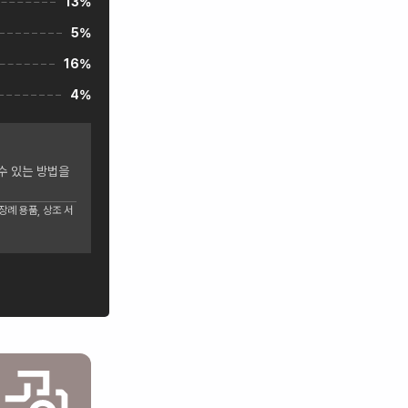
13%
5%
16%
4%
수 있는 방법을
례 용품, 상조 서