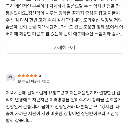
극히 개인적인 부분이라 자세하게 말씀드릴 수는 없지만 정말 감
동받았어요..정신없이 치루는 장례를 끝까지 중심을 잡고 이끌어
주신 점 다시 한번 고개 숙여 감사드립니다. 도와주신 팀장님 저의
슬픔에 같이 눈물 지으시던거.. 가족도 없는 조용한 장례 였어서 아
버지께 죄송한 마음도 참 컸는데 같이 애도해주신 느낌이라 감사
했습니다. 전체적으로 다 좋았었기 때문에 다른 분들도 꼭 이 후기
가 도움이 되어서 잘 이용해보셨으면 좋겠습니다. 감사했습니다.
자세히 보기
5
김OO
님 |
비공개
1일 전
저녁시간에 갑작스럽게 요청드렸고 저는처음인지라 결정한걸 갑
작히 변경에도 차근차근 여러방향을 알려주셔서 장례을 순조롭게
진행된거 같습니다. 급하게 진행된거라 다른쪽은 모르겠지만. 나
중에 가까운 사람이 저랑 비슷한 상황이면 상담받아보라고 권유
할꺼 같습니다.