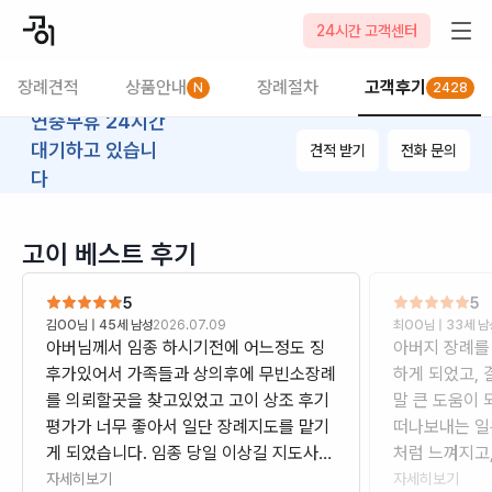
24시간 고객센터
장례견적
상품안내
장례절차
고객후기
N
2428
연중무휴 24시간
대기하고 있습니
견적 받기
전화 문의
다
고이 베스트 후기
5
5
김OO
님 |
45세 남성
2026.07.09
최OO
님 |
33세 남
아버님께서 임종 하시기전에 어느정도 징
아버지 장례를
후가있어서 가족들과 상의후에 무빈소장례
하게 되었고,
를 의뢰할곳을 찾고있었고 고이 상조 후기
말 큰 도움이 되
평가가 너무 좋아서 일단 장례지도를 맡기
떠나보내는 일
게 되었습니다. 임종 당일 이상길 지도사님
처럼 느껴지고,
을 만나게되었고 너무 경황이없어서 일단
엇부터 해야 
자세히보기
자세히보기