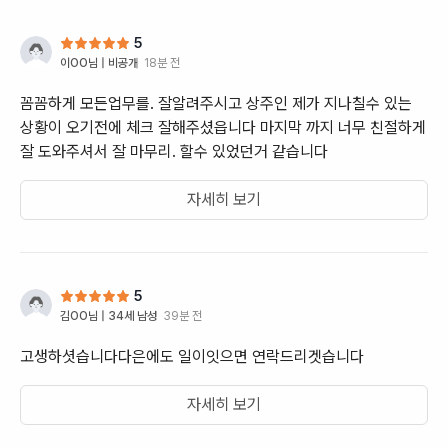
절차만 진행한
의 마음을 살
5
이 중요하다는 것
이OO
님 |
비공개
18분 전
감사했던 것은
황에서도 당황
꼼꼼하게 모든업무를. 잘알려주시고 상주인 제가 지나칠수 있는
아주신 점입니
상황이 오기전에 체크 잘해주셨읍니다 마지막 까지 너무 친절하게
작은 선택 하
잘 도와주셔서 잘 마무리. 할수 있었던거 같습니다
절차에 대한 
다. 그런데 
자세히 보기
히 설명해 주
쉽게 안내해 
다. 상조 서비스를 이용하기 전에는 실제로
얼마나 도움이 
5
을 겪고 나니
김OO
님 |
34세 남성
39분 전
가족에게는 정
고생하셧습니다다은에도 일이잇으면 연락드리겟습니다
이 들었습니다
벅찬 시간에,
자세히 보기
요한 순간마다
것만으로도 큰 위