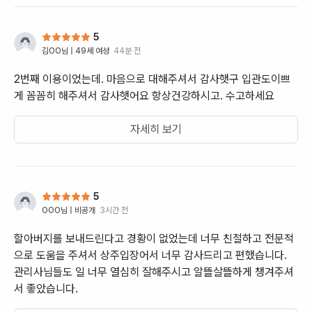
를 떠나보내는
간은 아니었지
5
과 세심한 배
김OO
님 |
49세 여성
44분 전
까지 아버지를
장례가 끝난 
2번째 이용이었는데. 마음으로 대해주셔서 감사햇구 입관도이쁘
던 여러 순간
게 꼼꼼히 해주셔서 감사햇어요 항상건강하시고. 수고하세요
처음부터 끝까
조 담당자분께
자세히 보기
해야 하는 분
큰 의지가 될
다. 저희 가
마지막 과정에
5
조금 더 차분
OOO
님 |
비공개
3시간 전
수 있었습니다
할아버지를 보내드린다고 경황이 없었는데 너무 친절하고 전문적
으로 도움을 주셔서 상주입장어서 너무 감사드리고 편했습니다.
관리사님들도 일 너무 열심히 잘해주시고 알뜰살뜰하게 챙겨주셔
서 좋았습니다.