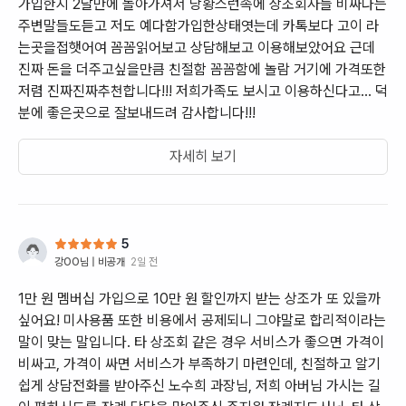
가입한지 2달만에 돌아가셔서 당황스런속에 상조회사들 비싸다는
주변말들도듣고 저도 예다함가입한상태엿는데 카톡보다 고이 라
는곳을접햇어여 꼼꼼읽어보고 상담해보고 이용해보았어요 근데
진짜 돈을 더주고싶을만큼 친절함 꼼꼼함에 놀람 거기에 가격또한
저렴 진짜진짜추천합니다!!! 저희가족도 보시고 이용하신다고... 덕
분에 좋은곳으로 잘보내드려 감사합니다!!!
자세히 보기
5
강OO
님 |
비공개
2일 전
1만 원 멤버십 가입으로 10만 원 할인까지 받는 상조가 또 있을까
싶어요! 미사용품 또한 비용에서 공제되니 그야말로 합리적이라는
말이 맞는 말입니다. 타 상조회 같은 경우 서비스가 좋으면 가격이
비싸고, 가격이 싸면 서비스가 부족하기 마련인데, 친절하고 알기
쉽게 상담전화를 받아주신 노수희 과장님, 저희 아버님 가시는 길