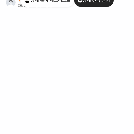
장례 준비 체크리스트
장례 견적 받기
채OO
님 |
비공개
2일 전
정말 진심으로 마음써주시는 게 보여서 솔직히 감동받았어요... 가
족끼리 의견이 안맞는 부분들도 다 기다려주시고 배려해주셔서 지
도사님의 프로페셔널한 모습에 너무 감사했습니다. 꽃다발도 넉넉
히 미리준비해주시고 고인의 마지막길을 진심으로 가족의 마음으
로 대해주시는 것이 느껴져서 너무 감사했습니다.
자세히 보기
5
공OO
님 |
비공개
2일 전
고이장례연구소와 김영석지도사님한테 감사말씀드립니다. 아무것
도 준비되지않은 상황에 막막했는데 많은 도움이 됐습니다. 김영
석지도사님이 일하시는걸보니 본인일에 대해 책임감도 강하시고
고이장례연구소도 지도사님교육이나 관리를 잘하고 있다고 느꼈