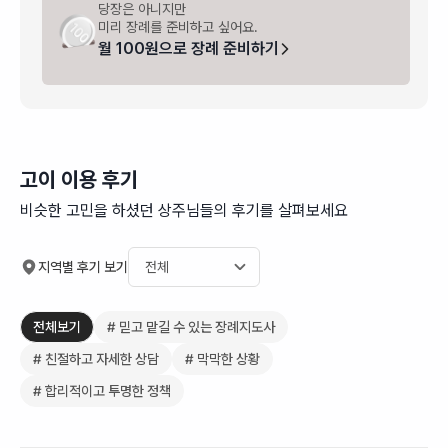
당장은 아니지만

지도사님꼐서 상세히 설명해주셨으며 본인
확인하고, 발
미리 장례를 준비하고 싶어요.
가족처럼 땀을 뻘뻘 흘려가며 정성스레 입
일 하나도 버
월 100원으로 장례 준비하기
관해주시는 모습에 "아 무빈소여도 우리 아
다 상조 담당
버지 가시는길은 정말 평온하게 가시겠구
시고 필요한 
나" 하는 마음이 절로 들게되어서 여기서 2
담을 덜 수 있었습니다.
차 감동... 그뒤로 이어지는 발인절차 화장
정성을 다해 
절차 납골당절차(세부적인 서류절차) 전부
니다. 가족 
고이 이용 후기
친절하게 진행해주시면서 무사히 마무리하
는 시간이기도
비슷한 고민을 하셨던 상주님들의 후기를 살펴보세요
게되었습니다 솔직히 처음에는 불안함으로
조용하고 품위
시작한 무빈소장례가 마지막엔 온가족이
를 마지막으로
만족하는 장례가되는 결과가되어서 너무좋
차분하게 느껴
지역별 후기 보기
았고 제 주위 지인분들이 무빈소 장례를 하
중해 주는 태
려한다하면 저는 무조건 고이 상조 이상길
습니다. 발인 때도 마찬가지였습니다. 정신
전체보기
# 믿고 맡길 수 있는 장례지도사
지도사님을 추천드릴것입니다 끝으로 이상
없이 시간이 
길지도사님과 파트너님 운전사님 억수같이
서야 하는지,
# 친절하고 자세한 상담
# 막막한 상황
비오는데도 싫은내색 한번없이 친절하게
지, 다음 일
# 합리적이고 투명한 정책
지도 잘해주셔서 너무 감사했습니다
게 안내해 주
모실 수 있었