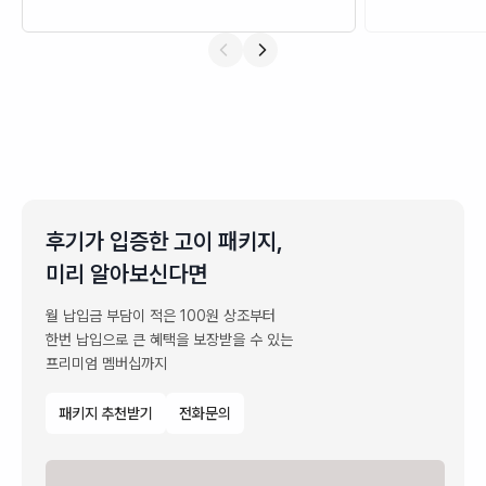
지도해주시는대로 한사랑 장례식장에 안치
다. 저희 가
하기로하고 계속 정신없는상태로 허둥지둥
경황이 없었고
대고있었는데 지도사님께서 제가 그러는모
장례 절차를 
습이 안쓰러우셨는지 직접 저를본인차에
이었습니다. 
태워서 안정시켜 주시면서 이동하시는데
이 처음부터 
여기서 1차 감동... 이후 장례식장에 도착한
서 큰 힘이 되었습니다. 
후 지도사님께서 잘 정리된 스케쥴표 및 앞
유족의 입장에
으로 어떤식으로 무빈소 장례가 이루어지
해 주고, 선택
는지 아주 이해하기쉽게 설명해주셔서 안
요하지 않았다
후기가 입증한 고이 패키지,
심하고 귀가하였습니다 다 다음날 새벽 다
는 빈소 준비,
미리 알아보신다면
시 몇안되는 저희 가족들과 장례식장을 찾
일정, 각종 서
았고 입관식을 진행하였습니다 솔직히 저
분이 정말 많
월 납입금 부담이 적은 100원 상조부터
는 입관식전에 무빈소로 장례가진행되어
전체 흐름을 미
한번 납입으로 큰 혜택을 보장받을 수 있는
아버님 가시는길에 조금 허전함이 들지않
을 준비해야 
프리미엄 멤버십까지
을까 하는 걱정을하였고 그렇게 진행된 입
희 가족은 그
관... 지도사님이 아버님과 뵐수있는 마지
에 마음을 더 쓸 수
패키지 추천받기
전화문의
막시간이라는 설명과함꼐 입관식에 들어간
동안 유족들은
우리가족들은 다들 놀라지않을수가없었습
습니다. 조문
니다 입관하는 절차. 과정. 역사. 배경. 모두
과 인사를 나